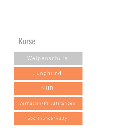
Kurse
Welpenschule
Junghund
NHB
Verhalten/Privatstunden
Sporthunde/Rally
Familien/Plausch